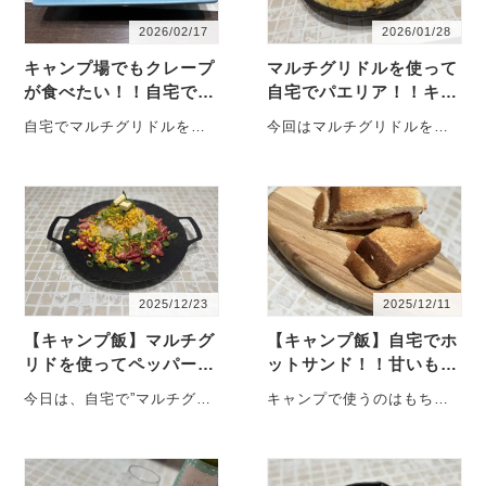
2026/02/17
2026/01/28
キャンプ場でもクレープ
マルチグリドルを使って
が食べたい！！自宅でマ
自宅でパエリア！！キャ
ルチグリドル使って予行
ンプでホームパーティー
自宅でマルチグリドルを使
今回はマルチグリドルを使
練習！！
で！！大活躍！！
ってスィーツを作りまし
って、自宅でパエリアを作
た！！今回はクレープで
ったので紹介します！
す！ レシピをご紹介致
・・・
し・・・
2025/12/23
2025/12/11
【キャンプ飯】マルチグ
【キャンプ飯】自宅でホ
リドを使ってペッパーラ
ットサンド！！甘いもの
ンチ！！自宅でもホーム
が好きな方におすすめ！
今日は、自宅で”マルチグリ
キャンプで使うのはもちろ
パーティーにも活躍する
ジャムあんバターホット
ドル”を使って”ペッパーラン
ん！！家でも愛用している
マルチグリ…
サンド
チ”を作りました！！子供た
ホットサンドメーカー！！
ちは大喜び・・・
今日はホットサンド・・・