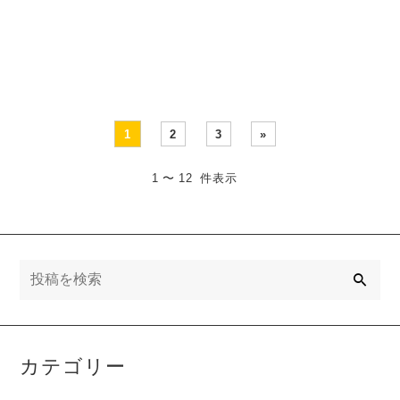
す！！ 【材料】 ・オ・・・
きました。お肉が柔らかく
てスパイスが美味し・・・
1
2
3
»
1 〜 12 件表示
検
索
カテゴリー