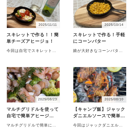
2025/11/11
2025/10/14
スキレットで作る！！簡
スキレットで作る！手軽
単チーズアヒージョ！
にコーンバター
今回は自宅でスキレットを
娘が大好きなコーンバター
使って、チーズアヒージョ
レシピを紹介します。ホッ
を作りました！！スキレッ
トプレートで焼き肉をする
トは、キャンプやア・・・
際は、必ず登場する・・・
2025/08/23
2025/08/10
マルチグリドルを使って
【キャンプ飯】ジャック
自宅で簡単アヒージ
ダニエルソースで簡単美
ョ！！
味しい肉料理
マルチグリドルで簡単に作
今回はジャックダニエルソ
れるアヒージョを紹介しま
ースを使用して、お肉を焼