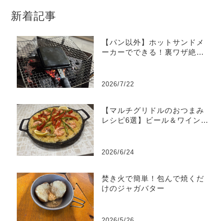
新着記事
【パン以外】ホットサンドメ
ーカーでできる！裏ワザ絶品
ズボラレシピ5選｜失敗しない
選び方も解説
2026/7/22
【マルチグリドルのおつまみ
レシピ6選】ビール＆ワインに
合う簡単映えご飯！
2026/6/24
焚き火で簡単！包んで焼くだ
けのジャガバター
2026/5/26