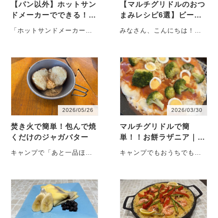
【パン以外】ホットサン
【マルチグリドルのおつ
ドメーカーでできる！裏
まみレシピ6選】ビール
ワザ絶品ズボラレシピ5
＆ワインに合う簡単映え
「ホットサンドメーカーを
みなさん、こんにちは！
選｜失敗しない選び方も
ご飯！
買っても、パンを食べる習
「今回は、マルチグリドル
解説
慣がなくて使わなくなりそ
をフル活用した、お酒がハ
う…」と思っていま・・・
チャメチャに進む
『絶・・・
2026/05/26
2026/03/30
焚き火で簡単！包んで焼
マルチグリドルで簡
くだけのジャガバター
単！！お餅ラザニア｜フ
ライパン1つで家族が喜
キャンプで「あと一品ほし
キャンプでもおうちでも、
ぶごちそうレシピ
いな」という時におすすめ
ちょっと特別なごはんを作
なのが、簡単ジャガバタ
りたい日ってありますよ
ー。 アルミホ・・・
ね。 今回は我・・・